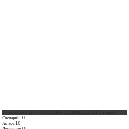
{{ reviewsOverall }}
/ 10
ОЦЕНКА ПОЛЬЗОВАТЕЛЕЙ
(
1
голос)
10
Сценарий
10
Актёры
10
Декорации