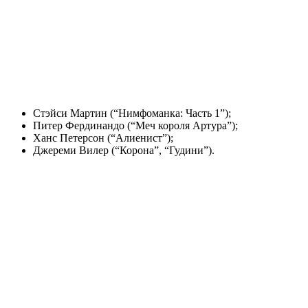
Стэйси Мартин (“Нимфоманка: Часть 1”);
Питер Фердинандо (“Меч короля Артура”);
Ханс Петерсон (“Алиенист”);
Джереми Вилер (“Корона”, “Гудини”).