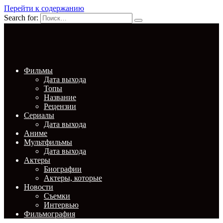
Перейти к содержанию
Search for:
Фильмы
Дата выхода
Топы
Название
Рецензии
Сериалы
Дата выхода
Аниме
Мультфильмы
Дата выхода
Актеры
Биографии
Актеры, которые
Новости
Съемки
Интервью
Фильмография