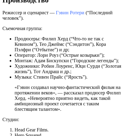
Режиссер и сценарист —
Гэвин Ротери
(“Последний
человек”).
Съемочная группа:
Продюсеры: Филип Херд (“Что-то не так с
Кевином”), Тео Джеймс (“Сэндитон”), Кора
Пэлфри (“Отбытие”) и др;
Оператор: Лори Роуз (“Острые козырьки”);
Монтаж: Адам Бискупски (“Городские легенды”);
Художники: Робин Лоуренс, Юци Сурди (“Золотая
жизнь”), Тот Андраш и др.;
Музыка: Стивен Прайс (“Ярость”).
«Гэвин создавал научно-фантастический фильм на
протяжении веков», — рассказал продюсер Филип
Херд. «Невероятно приятно видеть, как такой
амбициозный проект сочетается с таким
блестящим талантом».
Студии:
Head Gear Films.
Hero Squared.