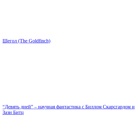
Щегол (The Goldfinch)
“Девять дней” – научная фантастика с Биллом Скарсгардом и
Зази Битц