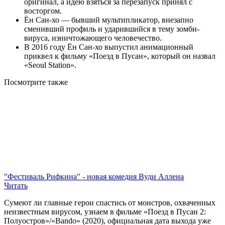
оригинал, а идею взяться за перезапуск принял с
восторгом.
Ён Сан-хо — бывший мультипликатор, внезапно
сменивший профиль и ударившийся в тему зомби-
вируса, изничтожающего человечество.
В 2016 году Ён Сан-хо выпустил анимационный
приквел к фильму «Поезд в Пусан», который он назвал
«Seoul Station».
Посмотрите
также
"Фестиваль Рифкина" - новая комедия Вуди Аллена
Читать
Сумеют ли главные герои спастись от монстров, охваченных
неизвестным вирусом, узнаем в фильме «Поезд в Пусан 2:
Полуостров»/«Bando» (2020), официальная дата выхода уже