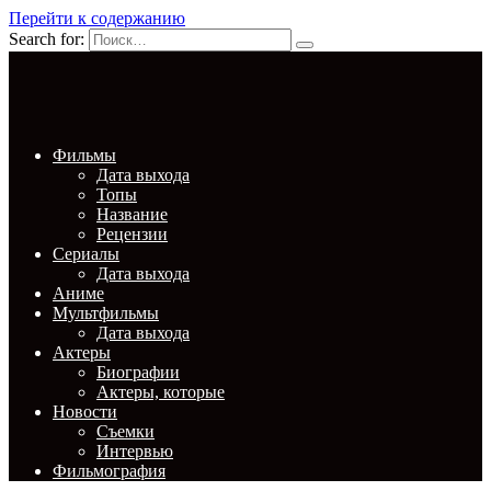
Перейти к содержанию
Search for:
Фильмы
Дата выхода
Топы
Название
Рецензии
Сериалы
Дата выхода
Аниме
Мультфильмы
Дата выхода
Актеры
Биографии
Актеры, которые
Новости
Съемки
Интервью
Фильмография