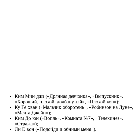
Ким Мин-джэ («Дрянная девчонка», «Выпускник»,
«Хороший, плохой, долбанутый», «Плохой коп»);
Ку Гё-хван («Мальчик-оборотень», «Робинзон на Луне»,
«Мечта Джейн»);
Ким До-юн («Вопль», «Комната №7», «Телекинез»,
«Стража»);
Ли Е-вон («Подойди и обними меня»).