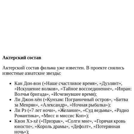
Актерский состав
Актерский состав фильма уже известен. В проекте снялись
известные азиатские звезды:
Кан Дон-вон («Наше счастливое время», «Дуэлянт»,
«Искушение волков», «Тайное воссоединение», «Инран:
Волчья бригада», «Исчезнувшее время);
Ли Джон-хён («Кунхам: Пограничный остров», «Битва
за Менрян», «Александр», «Ночная рыбалка»);
Ли Рэ («7 лет ночи», «Желание», «Суд ведьмы», «Радио
Романтика», «Мисс и миссис Коп»);
Квон Хэ-хё («Призрак», «Солги мне», «Горячая кровь
юности», «Король драмы», «Дефолт», «Потерянная
ночь»);