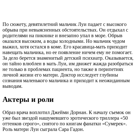
По сюжету, девятилетний мальчик Луи падает с высокого
обрыва при невыясненных обстоятельствах. Он отдыхал с
родителями на пикнике и внезапно упал в море. Обрыв
оказался высоким, а воды холодными. Но мальчик чудом
выжил, хотя остался в коме. Его красавица-мать приходит
навещать мальчика, но ее появление ничем ему не помогает.
За дело берется знаменитый детский психиатр. Оказывается,
он тайно влюблен в мать Луи, им движет жажда разобраться
не только в проблемах пациента, но также в перипетиях
личной жизни его матери. Доктор исследует глубины
сознания маленького мальчика и приходит к неожиданным
выводам.
Актеры и роли
Образ врача воплотил Джейми Дорнан. К началу съемок он
уже был звездой нашумевшего эротического триллера «50
оттенков серого», снятого по книгам фанатки «Сумерек».
Роль матери Луи сыграла Сара Гадон.