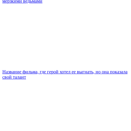
мерзкими ведьмами
Название фильма, где герой хотел ее выгнать, но она показала
свой талант