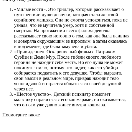
«Милые кости». Это триллер, который рассказывает о
путешествии души девочки, которая стала жертвой
серийного маньяка. Она не смогла успокоиться, пока не
узнала, что ее мучитель умер, хотя и собственной
смертью. На протяжении всего фильма девочка
рассказывает свою историю о том, как она была наивная
и доверяла окружающим ее взрослым, а затем оказалась
в подземелье, где была замучена и убита.
«Привидение». Оскароносный фильм с Патриком
Суэйзи и Деми Мур. После гибели своего любимого
героиня не находит себе места. Но его душа не может
покинуть землю, потому что видит, как его убийца
собирается подкатить к его девушке. Чтобы выразить
свои мысли в реальном мире, призрак находит тело
ясновидящей и страется общаться со своей девушкой
через нее.
«Шестое чувство». Детский психиатр помогает
мальчику справиться с его кошмарами, но оказывается,
что он сам уже давно живет внутри кошмара.
Посмотрите
также