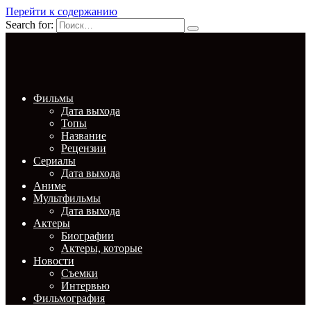
Перейти к содержанию
Search for:
Фильмы
Дата выхода
Топы
Название
Рецензии
Сериалы
Дата выхода
Аниме
Мультфильмы
Дата выхода
Актеры
Биографии
Актеры, которые
Новости
Съемки
Интервью
Фильмография