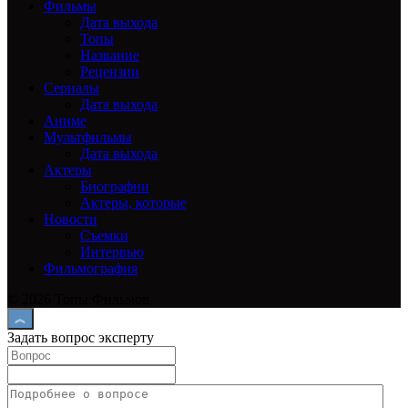
Фильмы
Дата выхода
Топы
Название
Рецензии
Сериалы
Дата выхода
Аниме
Мультфильмы
Дата выхода
Актеры
Биографии
Актеры, которые
Новости
Съемки
Интервью
Фильмография
© 2026 Топы Фильмов
Задать вопрос эксперту