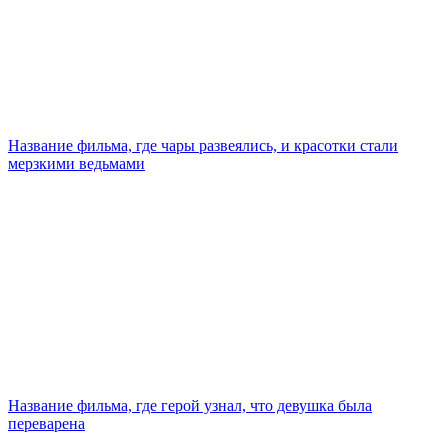
Название фильма, где чары развеялись, и красотки стали
мерзкими ведьмами
Название фильма, где герой узнал, что девушка была
переварена