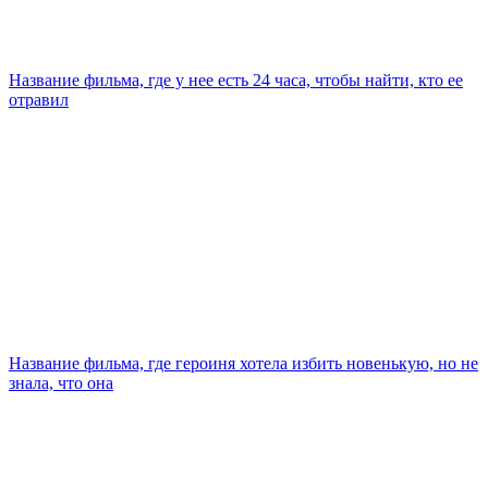
Название фильма, где у нее есть 24 часа, чтобы найти, кто ее
отравил
Название фильма, где героиня хотела избить новенькую, но не
знала, что она