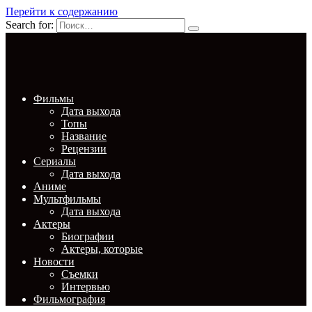
Перейти к содержанию
Search for:
Фильмы
Дата выхода
Топы
Название
Рецензии
Сериалы
Дата выхода
Аниме
Мультфильмы
Дата выхода
Актеры
Биографии
Актеры, которые
Новости
Съемки
Интервью
Фильмография