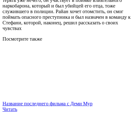
терять уже нечего, он участвует в поимке влиятельного
наркобарона, который и был убийцей его отца, тоже
служившего в полиции. Райан хочет отомстить, он смог
поймать опасного преступника и был назначен в команду к
Стефани, которой, наконец, решил рассказать о своих
чувствах
Посмотрите
также
Название последнего фильма с Деми Мур
Читать