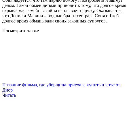
Соня надеется, что там парню помогут повзрослеть и займут
делом. Такой обмен детьми приводит к тому, что долгое время
скрываемая семейная тайна всплывает наружу. Оказывается,
что Денис и Марина – родные брат и сестра, а Соня и Глеб
долгое время обманывали своих законных супругов.
Посмотрите
также
Название фильма, где уборщица приехала купить платье от
Диор
Читать