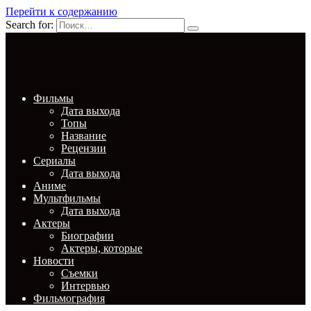
Перейти к содержанию
Search for:
Фильмы
Дата выхода
Топы
Название
Рецензии
Сериалы
Дата выхода
Аниме
Мультфильмы
Дата выхода
Актеры
Биографии
Актеры, которые
Новости
Съемки
Интервью
Фильмография