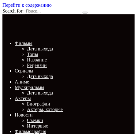
Перейти к содержанию
Search for:
Фильмы
Дата выхода
Топы
Название
Рецензии
Сериалы
Дата выхода
Аниме
Мультфильмы
Дата выхода
Актеры
Биографии
Актеры, которые
Новости
Съемки
Интервью
Фильмография