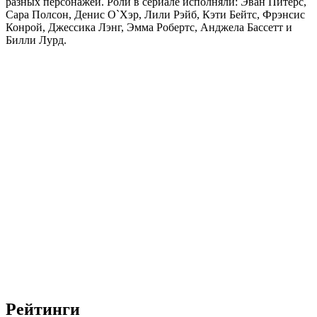
разных персонажей. Роли в сериале исполняли: Эван Питерс,
Сара Полсон, Денис О`Хэр, Лили Рэйб, Кэти Бейтс, Фрэнсис
Конрой, Джессика Лэнг, Эмма Робертс, Анджела Бассетт и
Билли Лурд.
Рейтинги