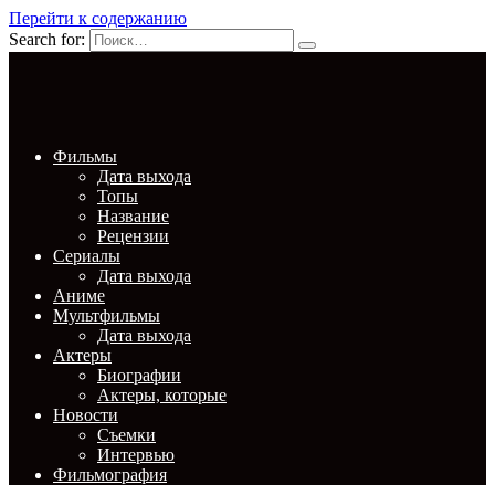
Перейти к содержанию
Search for:
Фильмы
Дата выхода
Топы
Название
Рецензии
Сериалы
Дата выхода
Аниме
Мультфильмы
Дата выхода
Актеры
Биографии
Актеры, которые
Новости
Съемки
Интервью
Фильмография