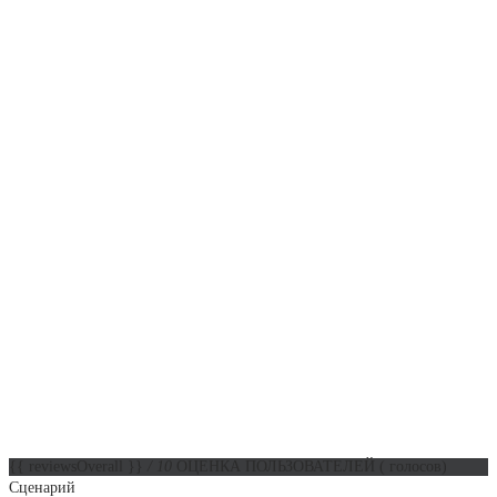
{{ reviewsOverall }}
/ 10
ОЦЕНКА ПОЛЬЗОВАТЕЛЕЙ
(
голосов)
Сценарий