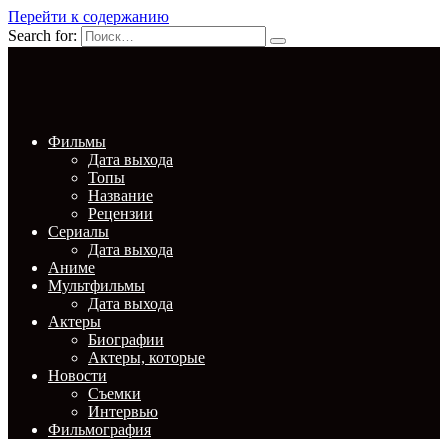
Перейти к содержанию
Search for:
Фильмы
Дата выхода
Топы
Название
Рецензии
Сериалы
Дата выхода
Аниме
Мультфильмы
Дата выхода
Актеры
Биографии
Актеры, которые
Новости
Съемки
Интервью
Фильмография