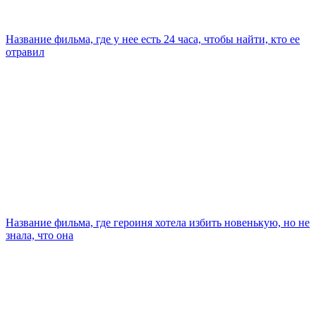
Название фильма, где у нее есть 24 часа, чтобы найти, кто ее
отравил
Название фильма, где героиня хотела избить новенькую, но не
знала, что она