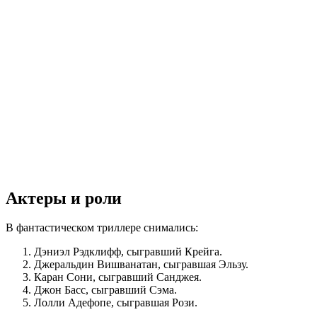
Актеры и роли
В фантастическом триллере снимались:
Дэниэл Рэдклифф, сыгравший Крейга.
Джеральдин Вишванатан, сыгравшая Эльзу.
Каран Сони, сыгравший Санджея.
Джон Басс, сыгравший Сэма.
Лолли Адефопе, сыгравшая Рози.