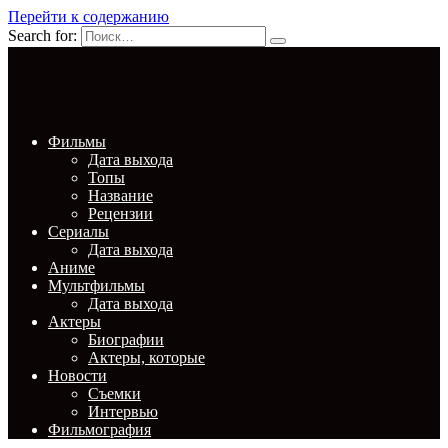
Перейти к содержанию
Search for:
Фильмы
Дата выхода
Топы
Название
Рецензии
Сериалы
Дата выхода
Аниме
Мультфильмы
Дата выхода
Актеры
Биографии
Актеры, которые
Новости
Съемки
Интервью
Фильмография