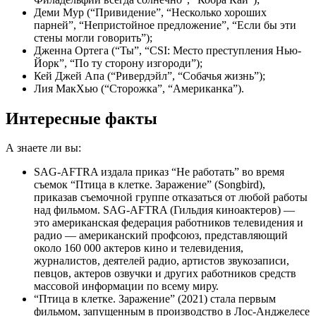
Деми Мур (“Привидение”, “Несколько хороших
парней”, “Непристойное предложение”, “Если бы эти
стены могли говорить”);
Дженна Ортега (“Ты”, “CSI: Место преступления Нью-
Йорк”, “По ту сторону изгороди”);
Кей Джей Апа (“Ривердэйл”, “Собачья жизнь”);
Лия МакХью (“Сторожка”, “Американка”).
Интересные факты
А знаете ли вы:
SAG-AFTRA издала приказ “Не работать” во время
съемок “Птица в клетке. Заражение” (Songbird),
приказав съемочной группе отказаться от любой работы
над фильмом. SAG-AFTRA (Гильдия киноактеров) —
это американская федерация работников телевидения и
радио — американский профсоюз, представляющий
около 160 000 актеров кино и телевидения,
журналистов, деятелей радио, артистов звукозаписи,
певцов, актеров озвучки и других работников средств
массовой информации по всему миру.
“Птица в клетке. Заражение” (2021) стала первым
фильмом, запущенным в производство в Лос-Анджелесе