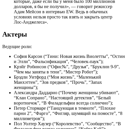
которые, даже если бы у меня было 100 миллионов
долларов, я бы не получил», — говорит режиссер
Адам Мейсон в интервью EW. Ведь в обычных
условиях нельзя просто так взять и закрыть центр
Лос-Анджелеса».
Актеры
Ведущие роли:
София Карсон (“Тини: Новая жизнь Виолетты”, “Остин
и Элли”, “Фальсификация”, “Человек-паук”);
Крэйг Робинсон (“Офис№”, “Друзья”, “Бруклин 9-9”,
“Чем мы заняты в тени”, “Мистер Робот”);
Брэдли Уитфорд (“Моя жизнь”, “Маленький
Манхэттен”, “Зов предков”, “Прочь”, “Запах
женщины”);
Александра Даддарио (“Почему женщины убивают”,
“Клан Сопрано”, “Настоящий детектив”, “Белый
воротничок”, “В Филадельфии всегда солнечно”);
Петер Стормаре (“Танцующая в темноте”, “Плохие
парни 2”, “Фарго”, “Фигляр, шумящий на помосте”, “8
миллиметров”);
Пол Уолтер Хаузер (“Королевство”, “Сообщество”, “В
Филадельфии всегда солнечно”, “Кобра Кай”);