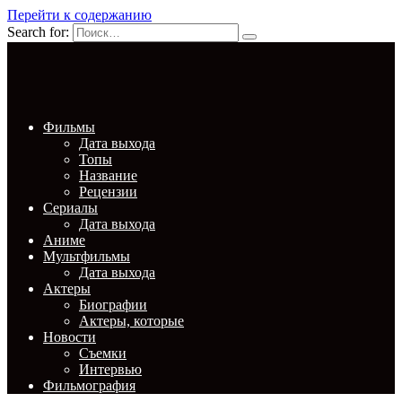
Перейти к содержанию
Search for:
Фильмы
Дата выхода
Топы
Название
Рецензии
Сериалы
Дата выхода
Аниме
Мультфильмы
Дата выхода
Актеры
Биографии
Актеры, которые
Новости
Съемки
Интервью
Фильмография