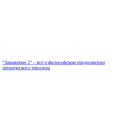
“Заражение 2” – все о философском продолжении
пророческого триллера