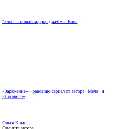
“Злое” – новый хоррор Джеймса Вана
«Заражение» – pandemic-сериал от автора «Меча» и
«Легавого»
Ольга Кныш
Оцените автора