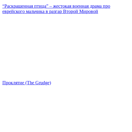
“Раскрашенная птица” – жестокая военная драма про
еврейского мальчика в разгар Второй Мировой
Проклятие (The Grudge)