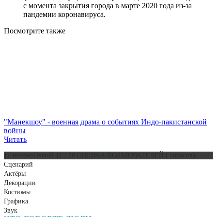
с момента закрытия города в марте 2020 года из-за
пандемии коронавируса.
Посмотрите
также
"Манекшоу" - военная драма о событиях Индо-пакистанской
войны
Читать
{{ reviewsOverall }}
/ 10
ОЦЕНКА ПОЛЬЗОВАТЕЛЕЙ
(
голосов)
Сценарий
Актёры
Декорации
Костюмы
Графика
Звук