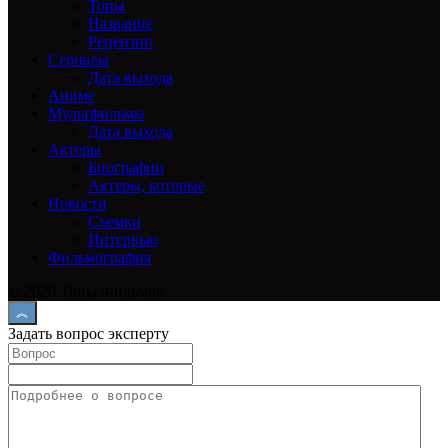
Топы
Название
Рецензии
Сериалы
Дата выхода
Аниме
Мультфильмы
Дата выхода
Актеры
Биографии
Актеры, которые
Новости
Съемки
Интервью
Фильмография
© 2026 Топы Фильмов
Задать вопрос эксперту