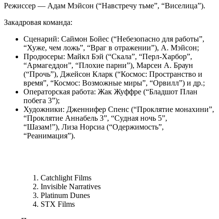
Режиссер — Адам Мэйсон (“Навстречу тьме”, “Виселица”).
Закадровая команда:
Сценарий: Саймон Бойес (“Небезопасно для работы”,
“Хуже, чем ложь”, “Враг в отражении”), А. Мэйсон;
Продюсеры: Майкл Бэй (“Скала”, “Перл-Харбор”,
“Армагеддон”, “Плохие парни”), Марсеи А. Браун
(“Прочь”), Джейсон Кларк (“Космос: Пространство и
время”, “Космос: Возможные миры”, “Орвилл”) и др.;
Операторская работа: Жак Жуффре (“Бладшот План
побега 3”);
Художники: Дженнифер Спенс (“Проклятие монахини”,
“Проклятие Аннабель 3”, “Судная ночь 5”,
“Шазам!”), Лиза Норсиа (“Одержимость”,
“Реанимация”).
Catchlight Films
Invisible Narratives
Platinum Dunes
STX Films