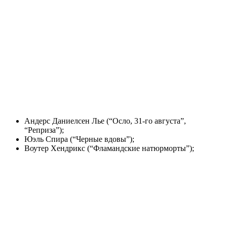
Андерс Даниелсен Лье (“Осло, 31-го августа”,
“Реприза”);
Юэль Спира (“Черные вдовы”);
Воутер Хендрикс (“Фламандские натюрморты”);