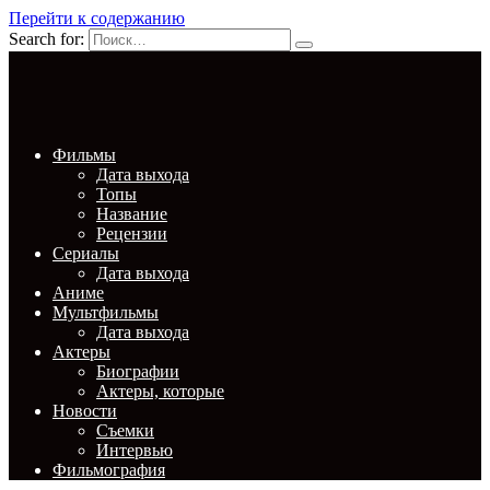
Перейти к содержанию
Search for:
Фильмы
Дата выхода
Топы
Название
Рецензии
Сериалы
Дата выхода
Аниме
Мультфильмы
Дата выхода
Актеры
Биографии
Актеры, которые
Новости
Съемки
Интервью
Фильмография