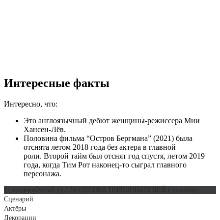
Интересные факты
Интересно, что:
Это англоязычный дебют женщины-режиссера Мии
Хансен-Лёв.
Половина фильма “Остров Бергмана” (2021) была
отснята летом 2018 года без актера в главной
роли. Второй тайм был отснят год спустя, летом 2019
года, когда Тим Рот наконец-то сыграл главного
персонажа.
{{ reviewsOverall }}
/ 10
ОЦЕНКА ПОЛЬЗОВАТЕЛЕЙ
(
голосов)
Сценарий
Актёры
Декорации