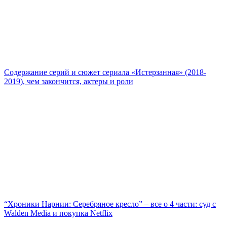
Содержание серий и сюжет сериала «Истерзанная» (2018-
2019), чем закончится, актеры и роли
“Хроники Нарнии: Серебряное кресло” – все о 4 части: суд с
Walden Media и покупка Netflix