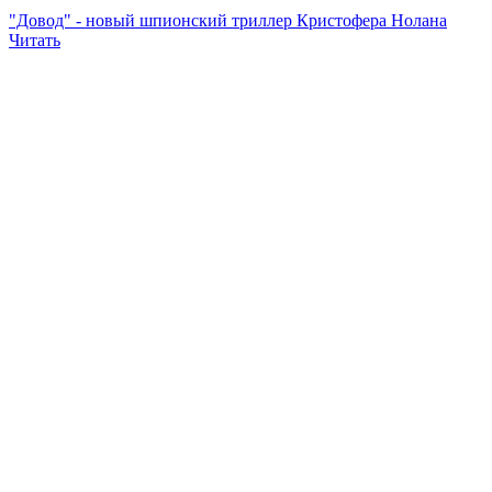
"Довод" - новый шпионский триллер Кристофера Нолана
Читать