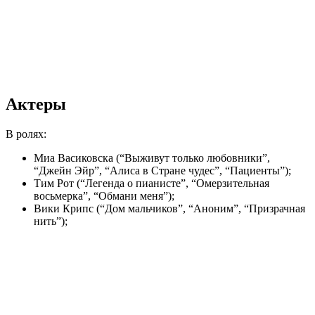
Актеры
В ролях:
Миа Васиковска (“Выживут только любовники”,
“Джейн Эйр”, “Алиса в Стране чудес”, “Пациенты”);
Тим Рот (“Легенда о пианисте”, “Омерзительная
восьмерка”, “Обмани меня”);
Вики Крипс (“Дом мальчиков”, “Аноним”, “Призрачная
нить”);