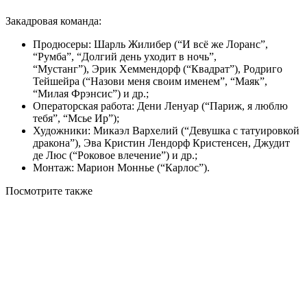
Закадровая команда:
Продюсеры: Шарль Жилибер (“И всё же Лоранс”,
“Румба”, “Долгий день уходит в ночь”,
“Мустанг”), Эрик Хеммендорф (“Квадрат”), Родриго
Тейшейра (“Назови меня своим именем”, “Маяк”,
“Милая Фрэнсис”) и др.;
Операторская работа: Дени Ленуар (“Париж, я люблю
тебя”, “Мсье Ир”);
Художники: Микаэл Вархелий (“Девушка с татуировкой
дракона”), Эва Кристин Лендорф Кристенсен, Джудит
де Люс (“Роковое влечение”) и др.;
Монтаж: Марион Моннье (“Карлос”).
Посмотрите
также