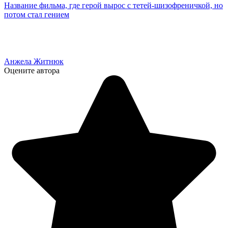
Название фильма, где герой вырос с тетей-шизофреничкой, но
потом стал гением
Анжела Житнюк
Оцените автора