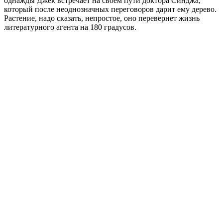
однажды Джек встречает на своем пути доктора Синджа,
который после неоднозначных переговоров дарит ему дерево.
Растение, надо сказать, непростое, оно перевернет жизнь
литературного агента на 180 градусов.