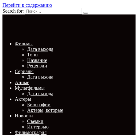
Перейти к содержанию
Search for:
Фильмы
Дата выхода
Топы
Название
Рецензии
Сериалы
Дата выхода
Аниме
Мультфильмы
Дата выхода
Актеры
Биографии
Актеры, которые
Новости
Съемки
Интервью
Фильмография