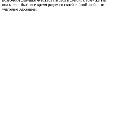
позволяют девушке чувствовать себя нужной, к тому же так
она может быть все время рядом со своей тайной любовью –
учителем Арсением.