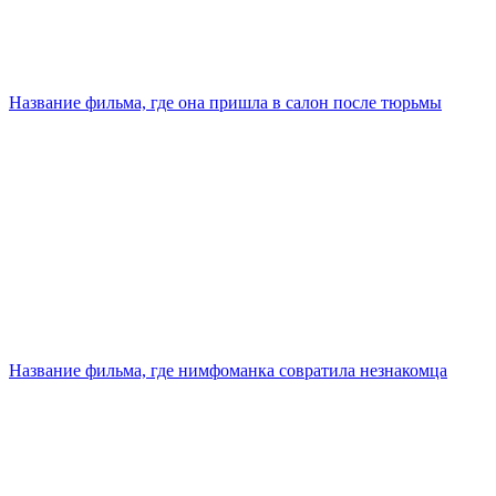
Название фильма, где она пришла в салон после тюрьмы
Название фильма, где нимфоманка совратила незнакомца