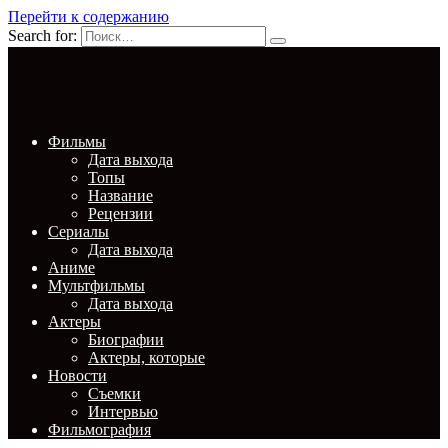
Перейти к содержанию
Search for:
Фильмы
Дата выхода
Топы
Название
Рецензии
Сериалы
Дата выхода
Аниме
Мультфильмы
Дата выхода
Актеры
Биографии
Актеры, которые
Новости
Съемки
Интервью
Фильмография