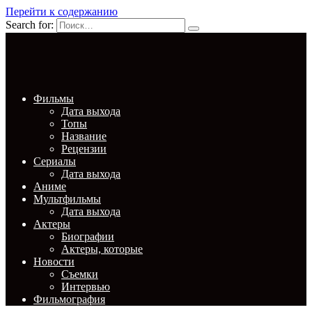
Перейти к содержанию
Search for:
Фильмы
Дата выхода
Топы
Название
Рецензии
Сериалы
Дата выхода
Аниме
Мультфильмы
Дата выхода
Актеры
Биографии
Актеры, которые
Новости
Съемки
Интервью
Фильмография