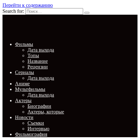
Перейти к содержанию
Search for:
Фильмы
Дата выхода
Топы
Название
Рецензии
Сериалы
Дата выхода
Аниме
Мультфильмы
Дата выхода
Актеры
Биографии
Актеры, которые
Новости
Съемки
Интервью
Фильмография