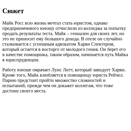
Сюжет
Майк Росс всю жизнь мечтал стать юристом, однако
предприимчивого юношу отчислили из колледжа за попытку
продать результаты теста. Майк – гениален для своих лет, но
это не приносит ему большого дохода. В отеле он случайно
сталкивается с успешным адвокатом Харви Спектером,
который остается в восторге от молодого гения. Он берет его
в качестве помощника, таким образом, начинается путь Майка
в юриспруденции.
Работу юноше омрачает Луис Литт, который завидует Харви.
Кроме того, Майк влюбляется в помощницу юриста Рейчел.
Парню предстоит пройти множество сложностей и
испытаний, прежде чем он докажет коллегам, что тоже
достоин своего места.