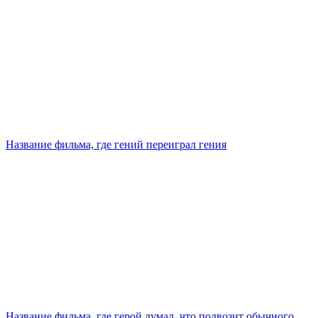
Название фильма, где гений переиграл гения
Название фильма, где герой думал, что подвозит обычного