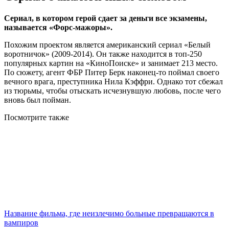
Сериал, в котором герой сдает за деньги все экзамены,
называется «Форс-мажоры».
Похожим проектом является американский сериал «Белый
воротничок» (2009-2014). Он также находится в топ-250
популярных картин на «КиноПоиске» и занимает 213 место.
По сюжету, агент ФБР Питер Берк наконец-то поймал своего
вечного врага, преступника Нила Кэффри. Однако тот сбежал
из тюрьмы, чтобы отыскать исчезнувшую любовь, после чего
вновь был пойман.
Посмотрите
также
Название фильма, где неизлечимо больные превращаются в
вампиров