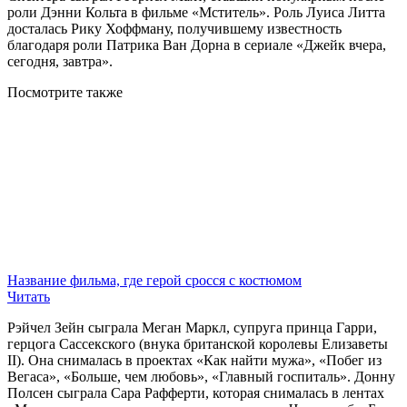
роли Дэнни Кольта в фильме «Мститель». Роль Луиса Литта
досталась Рику Хоффману, получившему известность
благодаря роли Патрика Ван Дорна в сериале «Джейк вчера,
сегодня, завтра».
Посмотрите
также
Название фильма, где герой сросся с костюмом
Читать
Рэйчел Зейн сыграла Меган Маркл, супруга принца Гарри,
герцога Сассекского (внука британской королевы Елизаветы
II). Она снималась в проектах «Как найти мужа», «Побег из
Вегаса», «Больше, чем любовь», «Главный госпиталь». Донну
Полсен сыграла Сара Рафферти, которая снималась в лентах