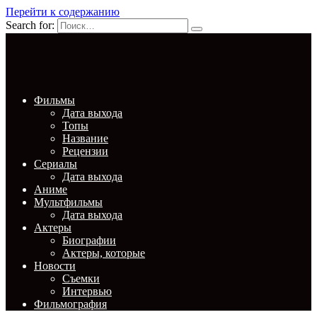
Перейти к содержанию
Search for:
Фильмы
Дата выхода
Топы
Название
Рецензии
Сериалы
Дата выхода
Аниме
Мультфильмы
Дата выхода
Актеры
Биографии
Актеры, которые
Новости
Съемки
Интервью
Фильмография