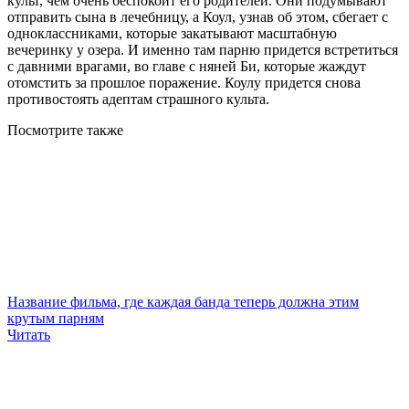
культ, чем очень беспокоит его родителей. Они подумывают
отправить сына в лечебницу, а Коул, узнав об этом, сбегает с
одноклассниками, которые закатывают масштабную
вечеринку у озера. И именно там парню придется встретиться
с давними врагами, во главе с няней Би, которые жаждут
отомстить за прошлое поражение. Коулу придется снова
противостоять адептам страшного культа.
Посмотрите
также
Название фильма, где каждая банда теперь должна этим
крутым парням
Читать