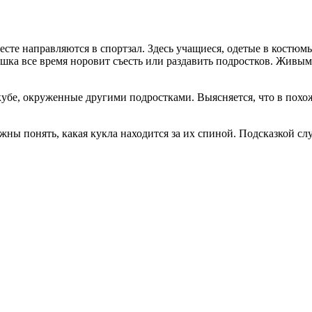
сте направляются в спортзал. Здесь учащиеся, одетые в костюм
ка все время норовит съесть или раздавить подростков. Живым
 кубе, окруженные другими подростками. Выясняется, что в похо
ны понять, какая кукла находится за их спиной. Подсказкой с