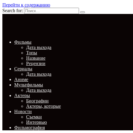
Перейти к содержанию
Search for:
Фильмы
Дата выхода
Топы
Название
Рецензии
Сериалы
Дата выхода
Аниме
Мультфильмы
Дата выхода
Актеры
Биографии
Актеры, которые
Новости
Съемки
Интервью
Фильмография