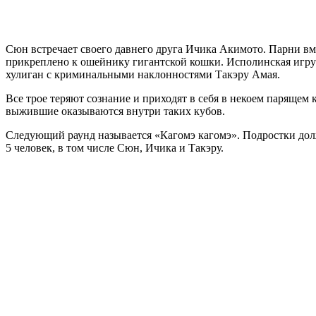
Сюн встречает своего давнего друга Ичика Акимото. Парни вме
прикреплено к ошейнику гигантской кошки. Исполинская игруш
хулиган с криминальными наклонностями Такэру Амая.
Все трое теряют сознание и приходят в себя в некоем парящем
выжившие оказываются внутри таких кубов.
Следующий раунд называется «Кагомэ кагомэ». Подростки долж
5 человек, в том числе Сюн, Ичика и Такэру.