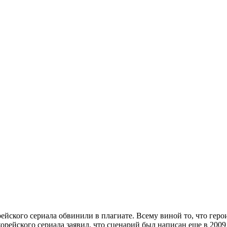
рейского сериала обвинили в плагиате. Всему виной то, что гер
ейского сериала заявил, что сценарий был написан еще в 2009 г