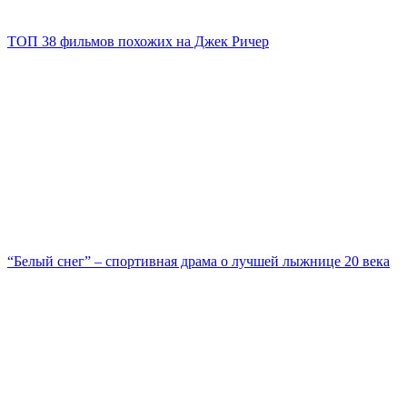
ТОП 38 фильмов похожих на Джек Ричер
“Белый снег” – спортивная драма о лучшей лыжнице 20 века