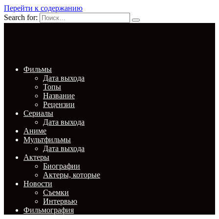
Перейти к содержанию
Search for:
Фильмы
Дата выхода
Топы
Название
Рецензии
Сериалы
Дата выхода
Аниме
Мультфильмы
Дата выхода
Актеры
Биографии
Актеры, которые
Новости
Съемки
Интервью
Фильмография