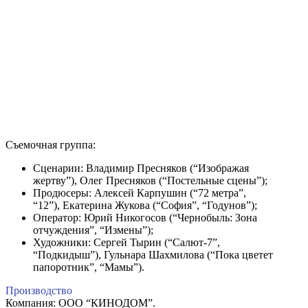
Съемочная группа:
Сценарии: Владимир Пресняков (“Изображая
жертву”), Олег Пресняков (“Постельные сцены”);
Продюсеры: Алексей Карпушин (“72 метра”,
“12”), Екатерина Жукова (“София”, “Годунов”);
Оператор: Юрий Никогосов (“Чернобыль: Зона
отчуждения”, “Измены”);
Художники: Сергей Тырин (“Салют-7”,
“Подкидыш”), Гульнара Шахмилова (“Пока цветет
папоротник”, “Мамы”).
Производство
Компания: ООО “КИНОДОМ”.