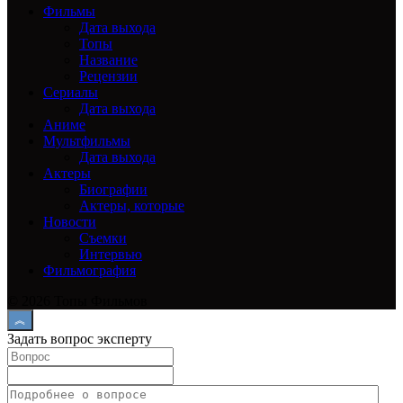
Фильмы
Дата выхода
Топы
Название
Рецензии
Сериалы
Дата выхода
Аниме
Мультфильмы
Дата выхода
Актеры
Биографии
Актеры, которые
Новости
Съемки
Интервью
Фильмография
© 2026 Топы Фильмов
Задать вопрос эксперту