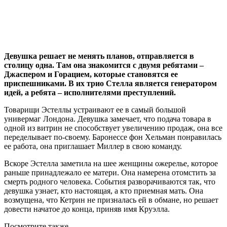
Девушка решает не менять планов, отправляется в
столицу одна. Там она знакомится с двумя ребятами –
Джаспером и Горацием, которые становятся ее
приспешниками. В их трио Стелла является генератором
идей, а ребята – исполнителями преступлений.
Товарищи Эстеллы устраивают ее в самый большой
универмаг Лондона. Девушка замечает, что подача товара в
одной из витрин не способствует увеличению продаж, она все
переделывает по-своему. Баронессе фон Хельман понравилась
ее работа, она приглашает Миллер в свою команду.
Вскоре Эстелла заметила на шее женщины ожерелье, которое
раньше принадлежало ее матери. Она намерена отомстить за
смерть родного человека. События разворачиваются так, что
девушка узнает, кто настоящая, а кто приемная мать. Она
возмущена, что Кетрин не призналась ей в обмане, но решает
довести начатое до конца, приняв имя Круэлла.
Посмотрите
также