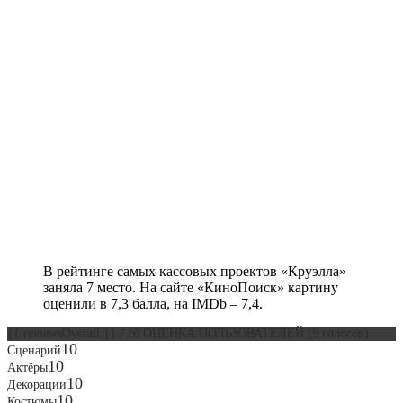
В рейтинге самых кассовых проектов «Круэлла»
заняла 7 место. На сайте «КиноПоиск» картину
оценили в 7,3 балла, на IMDb – 7,4.
{{ reviewsOverall }}
/ 10
ОЦЕНКА ПОЛЬЗОВАТЕЛЕЙ
(
9
голосов)
10
Сценарий
10
Актёры
10
Декорации
10
Костюмы