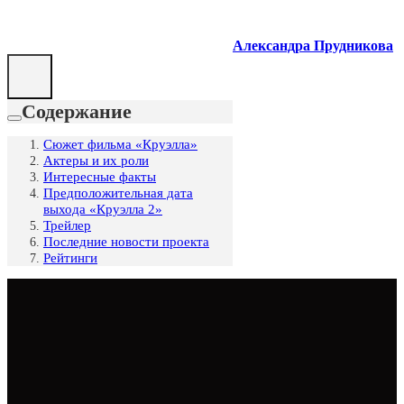
Александра Прудникова
Содержание
Сюжет фильма «Круэлла»
Актеры и их роли
Интересные факты
Предположительная дата
выхода «Круэлла 2»
Трейлер
Последние новости проекта
Рейтинги