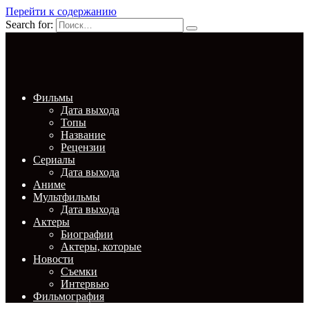
Перейти к содержанию
Search for:
Фильмы
Дата выхода
Топы
Название
Рецензии
Сериалы
Дата выхода
Аниме
Мультфильмы
Дата выхода
Актеры
Биографии
Актеры, которые
Новости
Съемки
Интервью
Фильмография