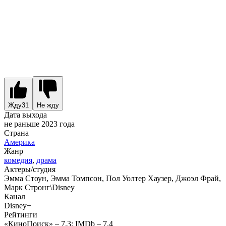
Жду
31
Не жду
Дата выхода
не раньше 2023 года
Страна
Америка
Жанр
комедия
,
драма
Актеры/студия
Эмма Стоун, Эмма Томпсон, Пол Уолтер Хаузер, Джоэл Фрай,
Марк Стронг\Disney
Канал
Disney+
Рейтинги
«КиноПоиск» – 7,3; IMDb – 7,4