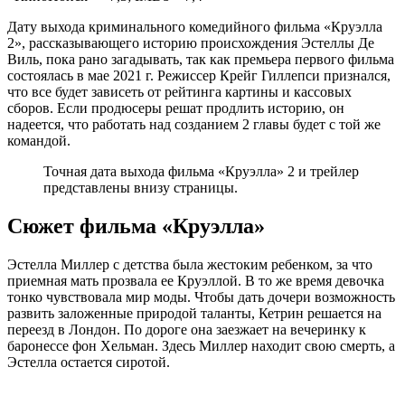
Дату выхода криминального комедийного фильма «Круэлла
2», рассказывающего историю происхождения Эстеллы Де
Виль, пока рано загадывать, так как премьера первого фильма
состоялась в мае 2021 г. Режиссер Крейг Гиллепси признался,
что все будет зависеть от рейтинга картины и кассовых
сборов. Если продюсеры решат продлить историю, он
надеется, что работать над созданием 2 главы будет с той же
командой.
Точная дата выхода фильма «Круэлла» 2 и трейлер
представлены внизу страницы.
Сюжет фильма «Круэлла»
Эстелла Миллер с детства была жестоким ребенком, за что
приемная мать прозвала ее Круэллой. В то же время девочка
тонко чувствовала мир моды. Чтобы дать дочери возможность
развить заложенные природой таланты, Кетрин решается на
переезд в Лондон. По дороге она заезжает на вечеринку к
баронессе фон Хельман. Здесь Миллер находит свою смерть, а
Эстелла остается сиротой.