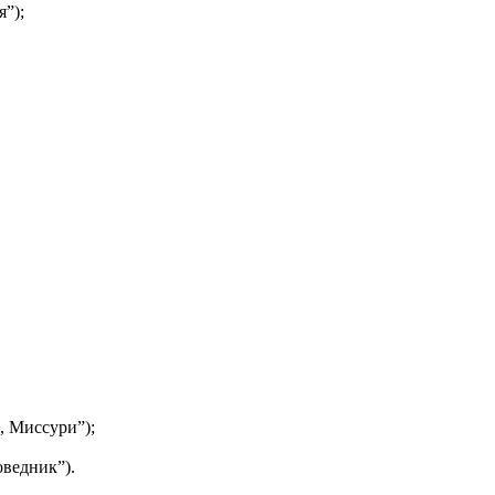
”);
, Миссури”);
ведник”).