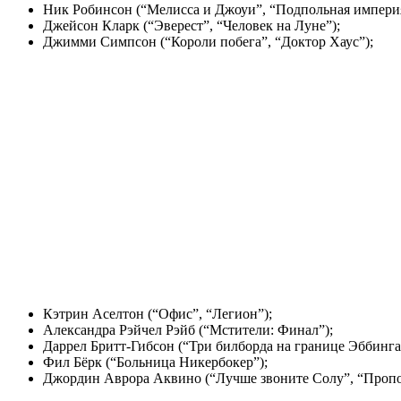
Ник Робинсон (“Мелисса и Джоуи”, “Подпольная империя
Джейсон Кларк (“Эверест”, “Человек на Луне”);
Джимми Симпсон (“Короли побега”, “Доктор Хаус”);
Кэтрин Аселтон (“Офис”, “Легион”);
Александра Рэйчел Рэйб (“Мстители: Финал”);
Даррел Бритт-Гибсон (“Три билборда на границе Эббинга
Фил Бёрк (“Больница Никербокер”);
Джордин Аврора Аквино (“Лучше звоните Солу”, “Пропо