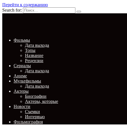
Перейти к содержанию
Search for:
Фильмы
Дата выхода
Топы
Название
Рецензии
Сериалы
Дата выхода
Аниме
Мультфильмы
Дата выхода
Актеры
Биографии
Актеры, которые
Новости
Съемки
Интервью
Фильмография