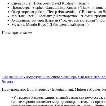
Сценаристы: Т. Расселл, David Kushner (“Зола”);
Продюсеры: Stephen Gans, Дэвид Химэн (“Парки и зоны о
Операторская работа: Петер Финкенберг (“Воспитывая Ди
Монтаж: Грег О’Брайант (“Притворство”, “Самый громки
Художники: Ричард Шерман (“То, что мы потеряли”, “Бог
Музыка: Mondo Boys (“Дэйв сделал лабиринт”).
Посмотрите
также
"Не дыши 2" - долгожданный сиквел слешера выйдет в 2021 го
Читать
Производство: High Frequency Entertainment, Mutressa Movies, Per
«У Тиллера Рассела удивительный стиль как режиссера,
так же хорошо понимает мир правоохранительных органов
которую она заслуживает. Тот факт, что мы (Джек, Дункан