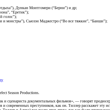
тдыха”), Дункан Монтгомери (“Берни”) и др;
она”, “Еретик”);
й голос”);
и и монстры”), Сьюзэн Маджестро (“Во все тяжкие”, “Банши”);
ду
fect Season Productions.
 так и сценариста документальных фильмов», — говорят продюс
 и современных преступников, как он. Тиллер расскажет эту ис
, Тиллер и Алекс) все знали друг друга, так как были второклас