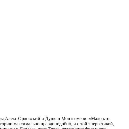
еры Алекс Орловский и Дункан Монтгомери. «Мало кто
торию максимально правдоподобно, и с той энергетикой,
сниками в Далласе, штат Техас, делает этот фильм еще