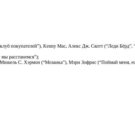
клуб покупателей”), Kenny Mac, Алекс Дж. Скотт (“Леди Бёрд”, 
мы расстанемся”);
 Мишель С. Хэрмон (“Мозаика”), Мэри Зофрис (“Поймай меня, ес