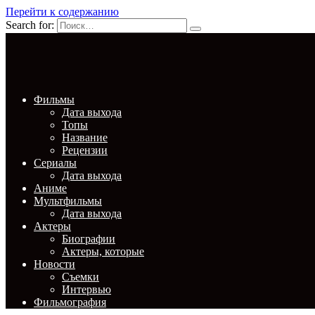
Перейти к содержанию
Search for:
Фильмы
Дата выхода
Топы
Название
Рецензии
Сериалы
Дата выхода
Аниме
Мультфильмы
Дата выхода
Актеры
Биографии
Актеры, которые
Новости
Съемки
Интервью
Фильмография