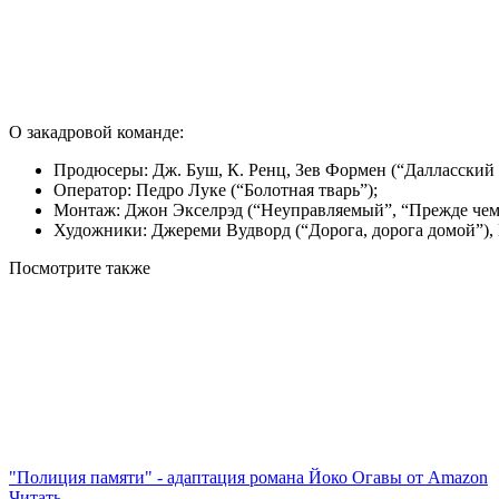
О закадровой команде:
Продюсеры: Дж. Буш, К. Ренц, Зев Формен (“Далласский 
Оператор: Педро Луке (“Болотная тварь”);
Монтаж: Джон Экселрэд (“Неуправляемый”, “Прежде чем 
Художники: Джереми Вудворд (“Дорога, дорога домой”),
Посмотрите
также
"Полиция памяти" - адаптация романа Йоко Огавы от Amazon
Читать