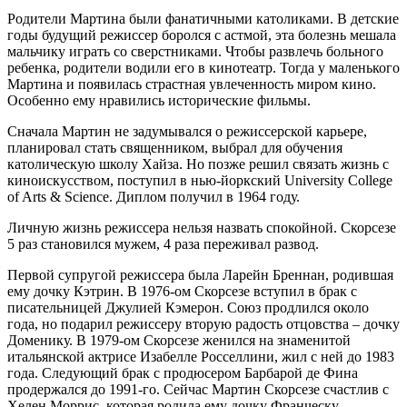
Родители Мартина были фанатичными католиками. В детские
годы будущий режиссер боролся с астмой, эта болезнь мешала
мальчику играть со сверстниками. Чтобы развлечь больного
ребенка, родители водили его в кинотеатр. Тогда у маленького
Мартина и появилась страстная увлеченность миром кино.
Особенно ему нравились исторические фильмы.
Сначала Мартин не задумывался о режиссерской карьере,
планировал стать священником, выбрал для обучения
католическую школу Хайза. Но позже решил связать жизнь с
киноискусством, поступил в нью-йоркский University College
of Arts & Science. Диплом получил в 1964 году.
Личную жизнь режиссера нельзя назвать спокойной. Скорсезе
5 раз становился мужем, 4 раза переживал развод.
Первой супругой режиссера была Ларейн Бреннан, родившая
ему дочку Кэтрин. В 1976-ом Скорсезе вступил в брак с
писательницей Джулией Кэмерон. Союз продлился около
года, но подарил режиссеру вторую радость отцовства – дочку
Доменику. В 1979-ом Скорсезе женился на знаменитой
итальянской актрисе Изабелле Росселлини, жил с ней до 1983
года. Следующий брак с продюсером Барбарой де Фина
продержался до 1991-го. Сейчас Мартин Скорсезе счастлив с
Хелен Моррис, которая родила ему дочку Франческу.