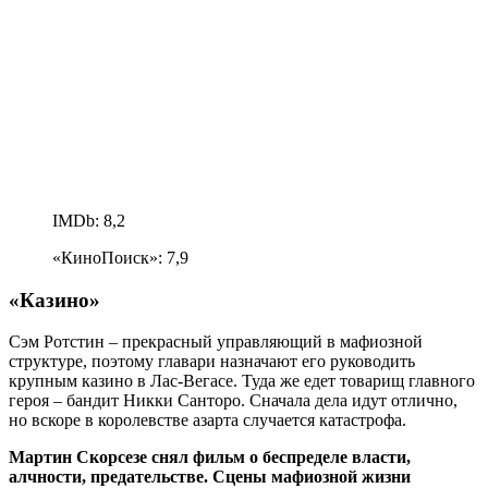
IMDb: 8,2
«КиноПоиск»: 7,9
«Казино»
Сэм Ротстин – прекрасный управляющий в мафиозной
структуре, поэтому главари назначают его руководить
крупным казино в Лас-Вегасе. Туда же едет товарищ главного
героя – бандит Никки Санторо. Сначала дела идут отлично,
но вскоре в королевстве азарта случается катастрофа.
Мартин Скорсезе снял фильм о беспределе власти,
алчности, предательстве. Сцены мафиозной жизни