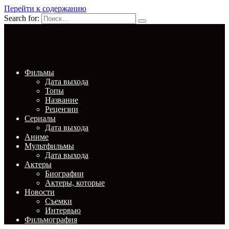
Перейти к содержанию
Search for:
Фильмы
Дата выхода
Топы
Название
Рецензии
Сериалы
Дата выхода
Аниме
Мультфильмы
Дата выхода
Актеры
Биографии
Актеры, которые
Новости
Съемки
Интервью
Фильмография