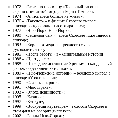
1972 – «Берта по прозвищу «Товарный вагон»» –
экранизация автобиографии Берты Томпсон;
1974 – «Алиса здесь больше не живет»;
1976 – «Таксист» – в фильме Скорсезе сыграл
эпизодическую роль – пассажира такси;
1977 – «Нью-Йорк, Нью-Йорк»;
1980 – «Бешеный бык» – здесь Скорсезе тоже снялся в
эпизоде;
1983 – «Король комедии» – режиссер сыграл
руководителя шоу;
1985 – «После работы» и «Удивительные истории»;
1986 – «Цвет денег»;
1988 – «Последнее искушение Христа» – скандальный
фильм, обруганный католиками;
1989 – «Нью-Йоркские истории» – режиссер сыграл в
эпизоде «Уроки жизни»;
1990 – «Славные парни»;
1991 – «Мыс страха»;
1993 – «Эпоха невинности»;
1995 – «Казино»;
1997 – «Кундун»;
1999 – «Воскресая мертвецов» – голосом Скорсезе в
этом фильме говорит диспетчер;
2002 – «Банды Нью-Йорка»;