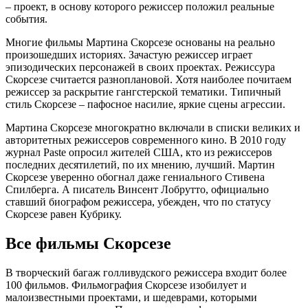
– проект, в основу которого режиссер положил реальные
события.
Многие фильмы Мартина Скорсезе основаны на реально
произошедших историях. Зачастую режиссер играет
эпизодических персонажей в своих проектах. Режиссура
Скорсезе считается разноплановой. Хотя наиболее почитаем
режиссер за раскрытие гангстерской тематики. Типичный
стиль Скорсезе – пафосное насилие, яркие сцены агрессии.
Мартина Скорсезе многократно включали в списки великих и
авторитетных режиссеров современного кино. В 2010 году
журнал Paste опросил жителей США, кто из режиссеров
последних десятилетий, по их мнению, лучший. Мартин
Скорсезе уверенно обогнал даже гениального Стивена
Спилберга. А писатель Винсент Лобрутто, официально
ставший биографом режиссера, убежден, что по статусу
Скорсезе равен Кубрику.
Все фильмы Скорсезе
В творческий багаж голливудского режиссера входит более
100 фильмов. Фильмография Скорсезе изобилует и
малоизвестными проектами, и шедеврами, которыми