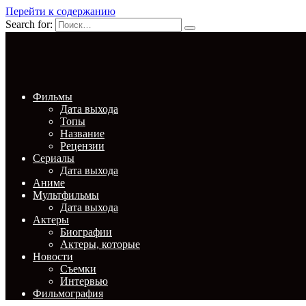
Перейти к содержанию
Search for:
Фильмы
Дата выхода
Топы
Название
Рецензии
Сериалы
Дата выхода
Аниме
Мультфильмы
Дата выхода
Актеры
Биографии
Актеры, которые
Новости
Съемки
Интервью
Фильмография