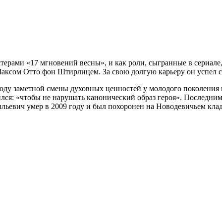
ктерами «17 мгновений весны», и как роли, сыгранные в сериале
Максом Отто фон Штирлицем. За свою долгую карьеру он успел с
оду заметной смены духовных ценностей у молодого поколения и
зился: «чтобы не нарушать канонический образ героя». Последни
ильевич умер в 2009 году и был похоронен на Новодевичьем кла