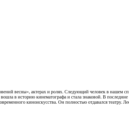
овений весны», актерах и ролях. Следующий человек в нашем с
да вошла в историю кинематографа и стала знаковой. В последние
временного киноискусства. Он полностью отдавался театру. Лео