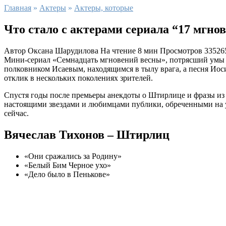
Главная
»
Актеры
»
Актеры, которые
Что стало с актерами сериала “17 мгно
Автор
Оксана Шарудилова
На чтение
8 мин
Просмотров
33526
Мини-сериал «Семнадцать мгновений весны», потрясший умы и 
полковником Исаевым, находящимся в тылу врага, а песня Иос
отклик в нескольких поколениях зрителей.
Спустя годы после премьеры анекдоты о Штирлице и фразы из 
настоящими звездами и любимцами публики, обреченными на усп
сейчас.
Вячеслав Тихонов – Штирлиц
«Они сражались за Родину»
«Белый Бим Черное ухо»
«Дело было в Пенькове»