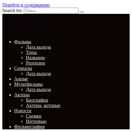
Перейти к содержанию
Search for:
Фильмы
Дата выхода
Топы
Название
Рецензии
Сериалы
Дата выхода
Аниме
Мультфильмы
Дата выхода
Актеры
Биографии
Актеры, которые
Новости
Съемки
Интервью
Фильмография