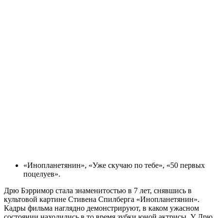
«Инопланетянин», «Уже скучаю по тебе», «50 первых
поцелуев».
Дрю Бэрримор стала знаменитостью в 7 лет, снявшись в
культовой картине Стивена Спилберга «Инопланетянин».
Кадры фильма наглядно демонстрируют, в каком ужасном
состоянии находились в то время зубки юной актрисы. У Дрю