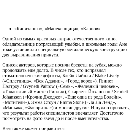
«Капитанша», «Манекенщица», «Карпов».
Одной из самых красивых актрис отечественного кино,
обладательнице потрясающей улыбки, в школьные годы Ане
тоже установили специальную металлическую конструкцию
для выравнивания прикуса.
Список актеров, которые носили брекеты на зубах, можно
продолжать еще долго. В числе тех, кто исправлял
стоматологические дефекты, Блейк Лайвли / Blake Lively
(«Сплетница», «Век Адалин», «Город воров»), Гвинет
Пэлтроу / Gvyneth Paltrow («Семь», «Железный человек»,
«Талантливый мистер Рипли»), Скарлетт Йоханссон / Scarlett
Johansson («Кролик Джоджо», «Еще одна из рода Болейн»,
«Мстители»), Эмма Стоун / Emma Stone («Ла-Ла Ленд»,
«Маньяк», «Фаворитка») и многие другие. И нужно признать,
что результат работы специалистов впечатляет. Достаточно
посмотреть на фото звезд до и после вмешательства.
Вам также может понравиться