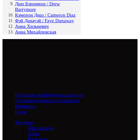
Дрю Бэрримор / Drew
Barrymore
Кэмерон Диаз / Cameron Diaz
Фэй Данауэй / Faye Dunaway
Анна Хилькевич
Анна Михайловская
Политика конфиденциальности
Пользовательское соглашение
Контакты
О нас
Фильмы
Дата выхода
Топы
Название