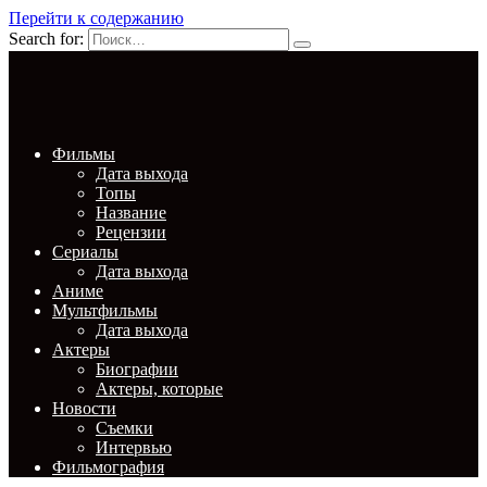
Перейти к содержанию
Search for:
Фильмы
Дата выхода
Топы
Название
Рецензии
Сериалы
Дата выхода
Аниме
Мультфильмы
Дата выхода
Актеры
Биографии
Актеры, которые
Новости
Съемки
Интервью
Фильмография