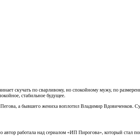
чинает скучать по сварливому, но спокойному мужу, по размерен
покойное, стабильное будущее.
 Пегова, а бывшего жениха воплотил Владимир Вдовиченков. Су
ого автор работала над сериалом «ИП Пирогова», который стал п