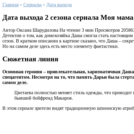
Главная
»
Сериалы
»
Дата выхода
Дата выхода 2 сезона сериала Моя мам
Автор
Оксана Шарудилова
На чтение
3 мин
Просмотров
20586
Детектив о том, как домохозяйка Даша смогла стать настоящи
сезон. В кратком описании к картине сказано, что Даша – сек
Но на самом деле здесь есть место элементу фантастики.
Сюжетная линия
Основная героиня – привлекательная, харизматичная Даша 
спецагентом. Несмотря на то, что память Дарьи была стерт
самом деле.
Цветаева полностью меняет стиль одежды, что приводит 
бывший бойфренд Макаров.
В этом сериале зрители видят традиционную шпионскую атрибут