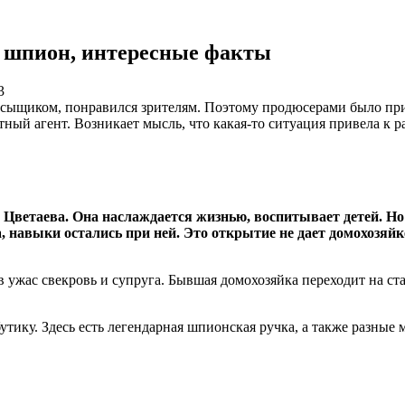
а шпион, интересные факты
3
м сыщиком, понравился зрителям. Поэтому продюсерами было пр
ретный агент. Возникает мысль, что какая-то ситуация привела 
Цветаева. Она наслаждается жизнью, воспитывает детей. Но 
а, навыки остались при ней. Это открытие не дает домохозяй
в ужас свекровь и супруга. Бывшая домохозяйка переходит на с
ику. Здесь есть легендарная шпионская ручка, а также разные 