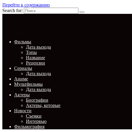
Перейти к содержанию
Search for:
Фильмы
Дата выхода
Топы
Название
Рецензии
Сериалы
Дата выхода
Аниме
Мультфильмы
Дата выхода
Актеры
Биографии
Актеры, которые
Новости
Съемки
Интервью
Фильмография